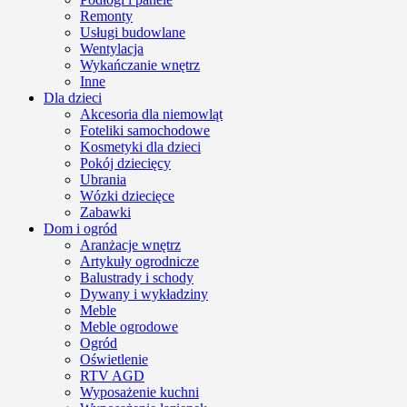
Remonty
Usługi budowlane
Wentylacja
Wykańczanie wnętrz
Inne
Dla dzieci
Akcesoria dla niemowląt
Foteliki samochodowe
Kosmetyki dla dzieci
Pokój dziecięcy
Ubrania
Wózki dziecięce
Zabawki
Dom i ogród
Aranżacje wnętrz
Artykuły ogrodnicze
Balustrady i schody
Dywany i wykładziny
Meble
Meble ogrodowe
Ogród
Oświetlenie
RTV AGD
Wyposażenie kuchni