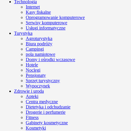
Technologia
Internet
Kasy fiskalne
Oprogramowanie komputerowe
Serwisy komputerowe
Usługi informatyczne
Turystyka
Agroturystyka
Biura podróży
Campingi
pola namiotowe
Domy i ośrodki wczasowe
Hotele
Noclegi
Pensjonaty
Sprzęt turystyczny
Wypoczynek
Zdrowie i uroda
Apteki
Centra medyczne
Dietetyka i odchudzanie
Drogerie i perfumerie
Fitness
Gabinety kosmetyczne
Kosmetyki