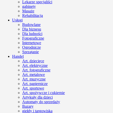
Lekarze specjaliści
gabinety
Masaże
Rehabilitacja
Usługi
Budowlane
Dla biznesu
Dla ludności
Fotograficzne
Internetowe
Ogrodnicze
Sprzątanie
Handel
Art. dziecięce
Art. elektryczne
Art. fotograficzne
Art. metalowe
Art. muzyczne
Art. papiernicze
Art. sportowe
Art. spożywcze i cukiernie
Artykuły dla dzieci
Automaty do sprzedaży
Bazary
giełdy i targowiska