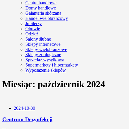
Centra handlowe
Domy handlowe
Galanteria skórzana
Handel wielobranżowy
Jubilerzy
Obuwie
Odzież
Salony ślubne
Sklepy internetowe
Sklepy wielobranżowe
Sklepy zoologiczne
Sprzedaż wysyłkowa
Supermarkety i hipermarkety
Wyposażenie sklepów
Miesiąc:
październik 2024
2024-10-30
Centrum Dezynfekcji