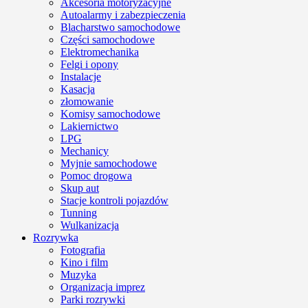
Akcesoria motoryzacyjne
Autoalarmy i zabezpieczenia
Blacharstwo samochodowe
Części samochodowe
Elektromechanika
Felgi i opony
Instalacje
Kasacja
złomowanie
Komisy samochodowe
Lakiernictwo
LPG
Mechanicy
Myjnie samochodowe
Pomoc drogowa
Skup aut
Stacje kontroli pojazdów
Tunning
Wulkanizacja
Rozrywka
Fotografia
Kino i film
Muzyka
Organizacja imprez
Parki rozrywki