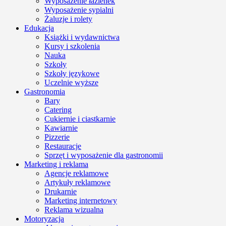
Wyposażenie łazienek
Wyposażenie sypialni
Żaluzje i rolety
Edukacja
Książki i wydawnictwa
Kursy i szkolenia
Nauka
Szkoły
Szkoły językowe
Uczelnie wyższe
Gastronomia
Bary
Catering
Cukiernie i ciastkarnie
Kawiarnie
Pizzerie
Restauracje
Sprzęt i wyposażenie dla gastronomii
Marketing i reklama
Agencje reklamowe
Artykuły reklamowe
Drukarnie
Marketing internetowy
Reklama wizualna
Motoryzacja