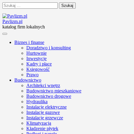
Skip
Szukaj:
to
content
Pavlizm.pl
katalog firm lokalnych
Biznes i finanse
Doradztwo i konsulting
Hurtownie
Inwestycje
Kadry i płace
Księgowość
Prawo
Budownictwo
Architekci wnętrz
Budownictwo mieszkaniowe
Budownictwo drogowe
Hydraulika
Instalacje elektryczne
Instalacje gazowe
Instalacje grzewcze
Klimatyzacja
Kładzenie płytek
Podłogi i panele