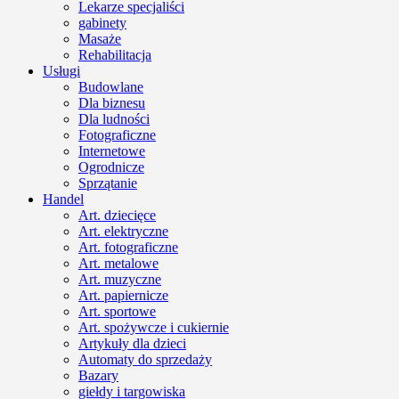
Lekarze specjaliści
gabinety
Masaże
Rehabilitacja
Usługi
Budowlane
Dla biznesu
Dla ludności
Fotograficzne
Internetowe
Ogrodnicze
Sprzątanie
Handel
Art. dziecięce
Art. elektryczne
Art. fotograficzne
Art. metalowe
Art. muzyczne
Art. papiernicze
Art. sportowe
Art. spożywcze i cukiernie
Artykuły dla dzieci
Automaty do sprzedaży
Bazary
giełdy i targowiska