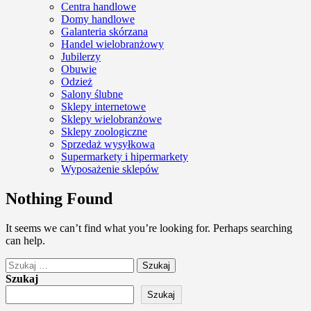
Centra handlowe
Domy handlowe
Galanteria skórzana
Handel wielobranżowy
Jubilerzy
Obuwie
Odzież
Salony ślubne
Sklepy internetowe
Sklepy wielobranżowe
Sklepy zoologiczne
Sprzedaż wysyłkowa
Supermarkety i hipermarkety
Wyposażenie sklepów
Nothing Found
It seems we can’t find what you’re looking for. Perhaps searching
can help.
Szukaj:
Szukaj
Szukaj