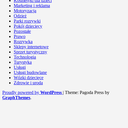
Kosmetyki dla dzieci
Marketing i reklama
Motoryzacja
Odzież
Parki rozrywki
Pokój dziecięcy
Pozostałe
Prawo
Rozrywka
Sklepy internetowe
Sprzęt turystyczny
Technologia
Turystyka
Usługi
Usługi budowlane
Wózki dziecięce
Zdrowie i uroda
Proudly powered by
WordPress
|
Theme: Pagoda Press by
GraphThemes
.