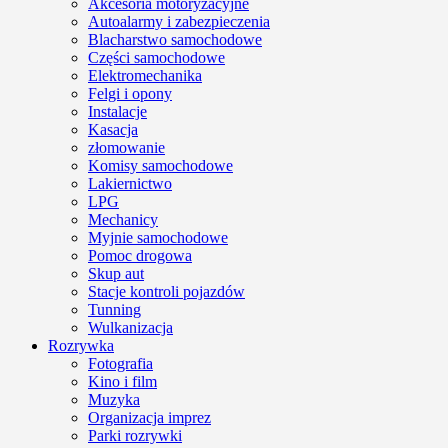
Akcesoria motoryzacyjne
Autoalarmy i zabezpieczenia
Blacharstwo samochodowe
Części samochodowe
Elektromechanika
Felgi i opony
Instalacje
Kasacja
złomowanie
Komisy samochodowe
Lakiernictwo
LPG
Mechanicy
Myjnie samochodowe
Pomoc drogowa
Skup aut
Stacje kontroli pojazdów
Tunning
Wulkanizacja
Rozrywka
Fotografia
Kino i film
Muzyka
Organizacja imprez
Parki rozrywki