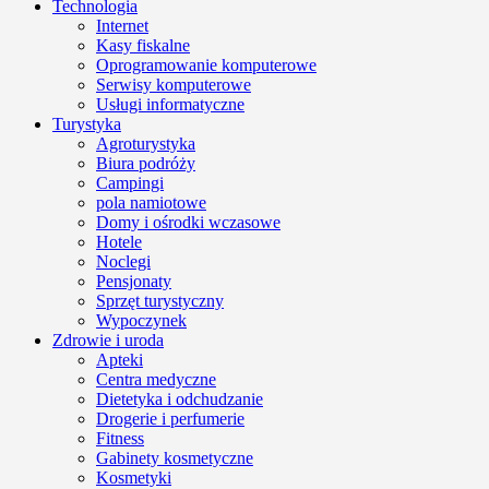
Technologia
Internet
Kasy fiskalne
Oprogramowanie komputerowe
Serwisy komputerowe
Usługi informatyczne
Turystyka
Agroturystyka
Biura podróży
Campingi
pola namiotowe
Domy i ośrodki wczasowe
Hotele
Noclegi
Pensjonaty
Sprzęt turystyczny
Wypoczynek
Zdrowie i uroda
Apteki
Centra medyczne
Dietetyka i odchudzanie
Drogerie i perfumerie
Fitness
Gabinety kosmetyczne
Kosmetyki