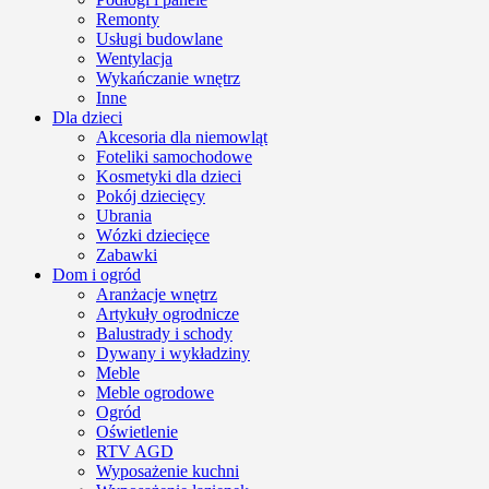
Remonty
Usługi budowlane
Wentylacja
Wykańczanie wnętrz
Inne
Dla dzieci
Akcesoria dla niemowląt
Foteliki samochodowe
Kosmetyki dla dzieci
Pokój dziecięcy
Ubrania
Wózki dziecięce
Zabawki
Dom i ogród
Aranżacje wnętrz
Artykuły ogrodnicze
Balustrady i schody
Dywany i wykładziny
Meble
Meble ogrodowe
Ogród
Oświetlenie
RTV AGD
Wyposażenie kuchni