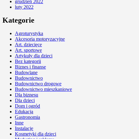
grudzień 2022
luty 2022
Kategorie
Agroturystyka
Akcesoria motoryzacyjne
Art. dziecięce
Art. sportowe
Artykuły dla dzieci
Bez kategorii
Biznes i finanse
Budowlane
Budownictwo
Budownictwo drogowe
Budownictwo mieszkaniowe
Dla biznesu
Dla dzieci
Dom i ogród
Edukacja
Gastronomia
Inne
Instalacje
Kosmetyki dla dzieci