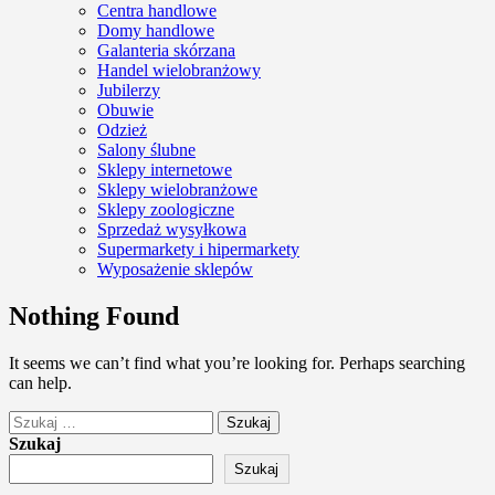
Centra handlowe
Domy handlowe
Galanteria skórzana
Handel wielobranżowy
Jubilerzy
Obuwie
Odzież
Salony ślubne
Sklepy internetowe
Sklepy wielobranżowe
Sklepy zoologiczne
Sprzedaż wysyłkowa
Supermarkety i hipermarkety
Wyposażenie sklepów
Nothing Found
It seems we can’t find what you’re looking for. Perhaps searching
can help.
Szukaj:
Szukaj
Szukaj