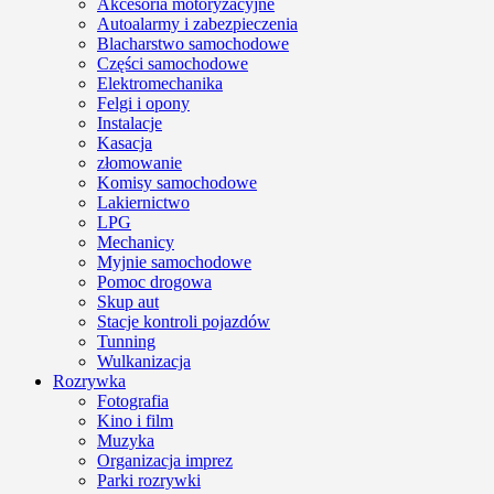
Akcesoria motoryzacyjne
Autoalarmy i zabezpieczenia
Blacharstwo samochodowe
Części samochodowe
Elektromechanika
Felgi i opony
Instalacje
Kasacja
złomowanie
Komisy samochodowe
Lakiernictwo
LPG
Mechanicy
Myjnie samochodowe
Pomoc drogowa
Skup aut
Stacje kontroli pojazdów
Tunning
Wulkanizacja
Rozrywka
Fotografia
Kino i film
Muzyka
Organizacja imprez
Parki rozrywki