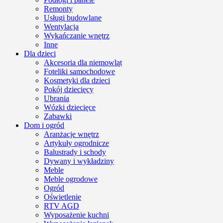
Remonty
Usługi budowlane
Wentylacja
Wykańczanie wnętrz
Inne
Dla dzieci
Akcesoria dla niemowląt
Foteliki samochodowe
Kosmetyki dla dzieci
Pokój dziecięcy
Ubrania
Wózki dziecięce
Zabawki
Dom i ogród
Aranżacje wnętrz
Artykuły ogrodnicze
Balustrady i schody
Dywany i wykładziny
Meble
Meble ogrodowe
Ogród
Oświetlenie
RTV AGD
Wyposażenie kuchni