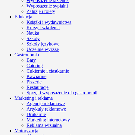
Wyposażenie łazienek
Wyposażenie sypialni
Żaluzje i rolety
Edukacja
Książki i wydawnictwa
Kursy i szkolenia
Nauka
Szkoły
Szkoły językowe
Uczelnie wyższe
Gastronomia
Bary
Catering
Cukiernie i ciastkarnie
Kawiarnie
Pizzerie
Restauracje
Sprzęt i wyposażenie dla gastronomii
Marketing i reklama
Agencje reklamowe
Artykuły reklamowe
Drukarnie
Marketing internetowy
Reklama wizualna
Motoryzacja