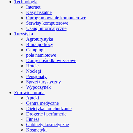
Technologia
Internet
Kasy fiskalne
Oprogramowanie komputerowe
Serwisy komputerowe
Usługi informatyczne
Turystyka
Agroturystyka
Biura podróży
Campingi
pola namiotowe
Domy i ośrodki wczasowe
Hotele
Noclegi
Pensjonaty
Sprzęt turystyczny
Wypoczynek
Zdrowie i uroda
Apteki
Centra medyczne
Dietetyka i odchudzanie
Drogerie i perfumerie
Fitness
Gabinety kosmetyczne
Kosmetyki