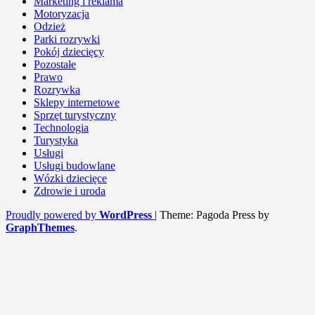
Marketing i reklama
Motoryzacja
Odzież
Parki rozrywki
Pokój dziecięcy
Pozostałe
Prawo
Rozrywka
Sklepy internetowe
Sprzęt turystyczny
Technologia
Turystyka
Usługi
Usługi budowlane
Wózki dziecięce
Zdrowie i uroda
Proudly powered by
WordPress
|
Theme: Pagoda Press by
GraphThemes
.