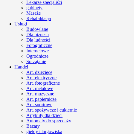
Lekarze specjaliści
gabinety
Masaże
Rehabilitacja
Usługi
Budowlane
Dla biznesu
Dla ludności
Fotograficzne
Internetowe
Ogrodnicze
Sprzątanie
Handel
Art. dziecięce
Art. elektryczne
Art. fotograficzne
Art. metalowe
Art. muzyczne
Art. papiernicze
Art. sportowe
Art. spożywcze i cukiernie
Artykuły dla dzieci
Automaty do sprzedaży
Bazary
giełdy i targowiska