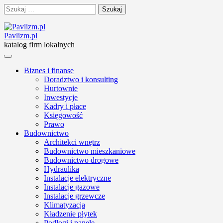
Skip
Szukaj:
to
content
Pavlizm.pl
katalog firm lokalnych
Biznes i finanse
Doradztwo i konsulting
Hurtownie
Inwestycje
Kadry i płace
Księgowość
Prawo
Budownictwo
Architekci wnętrz
Budownictwo mieszkaniowe
Budownictwo drogowe
Hydraulika
Instalacje elektryczne
Instalacje gazowe
Instalacje grzewcze
Klimatyzacja
Kładzenie płytek
Podłogi i panele